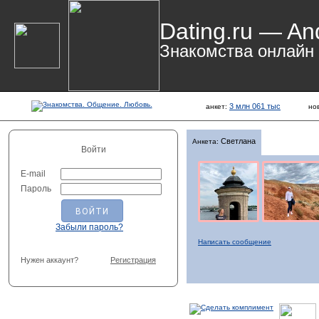
Dating.ru — An
Знакомства онлайн
3 млн 061 тыс
анкет:
но
Светлана
Анкета:
Войти
E-mail
Пароль
Забыли пароль?
Написать сообщение
Нужен аккаунт?
Регистрация