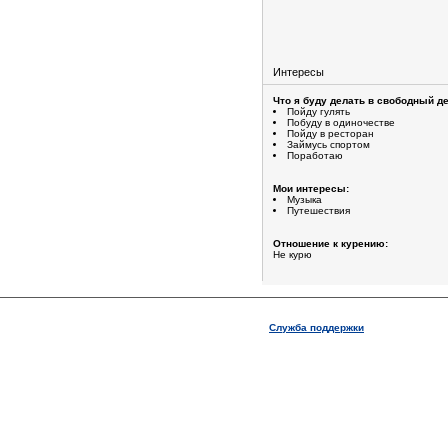
Интересы
Что я буду делать в свободный де
Пойду гулять
Побуду в одиночестве
Пойду в ресторан
Займусь спортом
Поработаю
Мои интересы:
Музыка
Путешествия
Отношение к курению:
Не курю
Служба поддержки