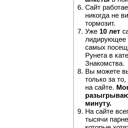
Сайт работае
никогда не ви
тормозит.
Уже
10 лет
са
лидирующее 
самых посещ
Рунета в кат
Знакомства.
Вы можете в
только за то,
на сайте.
Мо
разыгрываю
минуту.
На сайте все
тысячи парне
которые хотя