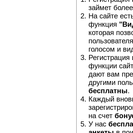
займет более
На сайте ест
функция
"Ви
которая позв
пользовател
голосом и ви
Регистрация 
функции сайт
дают вам пр
другими поль
бесплатны
.
Каждый внов
зарегистриро
на счет
бону
У нас
беспла
анкеты
в пои