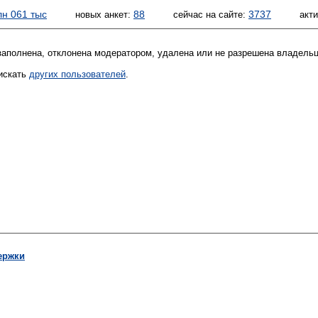
лн 061 тыс
88
3737
новых анкет:
сейчас на сайте:
акт
 заполнена, отклонена модератором, удалена или не разрешена владель
искать
других пользователей
.
ержки