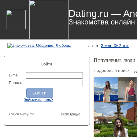
Dating.ru — An
Знакомства онлайн
3 млн 062 тыс
анкет:
Популярные люди
Войти
Подробный поиск:
д
E-mail
Para SW, 
Пароль
Забыли пароль?
Нужен аккаунт?
Регистрация