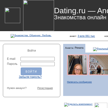
Dating.ru — An
Знакомства онлайн
3 млн 061 тыс
анкет:
но
Рената
Анкета:
Войти
E-mail
Пароль
Забыли пароль?
Написать сообщение
Нужен аккаунт?
Регистрация