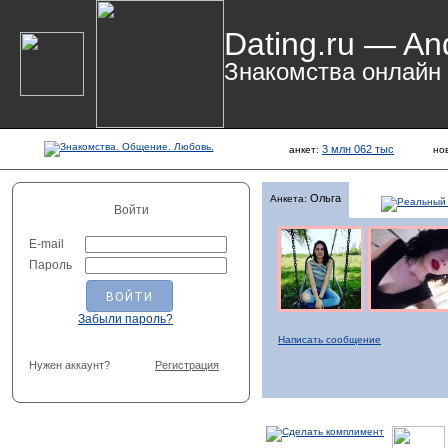
Dating.ru — An
Знакомства онлайн
3 млн 062 тыс
анкет:
но
Ольга
Анкета:
Войти
E-mail
Пароль
Забыли пароль?
Написать сообщение
Нужен аккаунт?
Регистрация