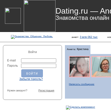
Dating.ru — An
Знакомства онлайн
3 млн 062 тыс
анкет:
но
Кристина
Анкета:
Войти
E-mail
Пароль
Забыли пароль?
Написать сообщение
Нужен аккаунт?
Регистрация