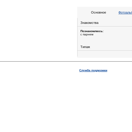
Основное
Фотоальб
Знакомства
Познакомлюсь:
с парнем
Типаж
Служба поддержки