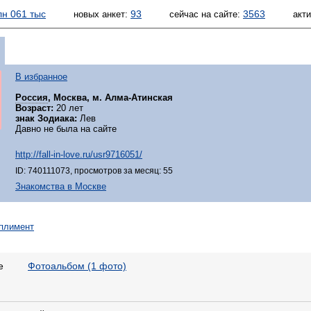
лн 061 тыс
93
3563
новых анкет:
сейчас на сайте:
акт
В избранное
Россия
, Москва, м. Алма-Атинская
Возраст:
20 лет
знак Зодиака:
Лев
Давно не была на сайте
http://fall-in-love.ru/usr9716051/
ID: 740111073, просмотров за месяц: 55
Знакомства в Москве
е
Фотоальбом (1 фото)