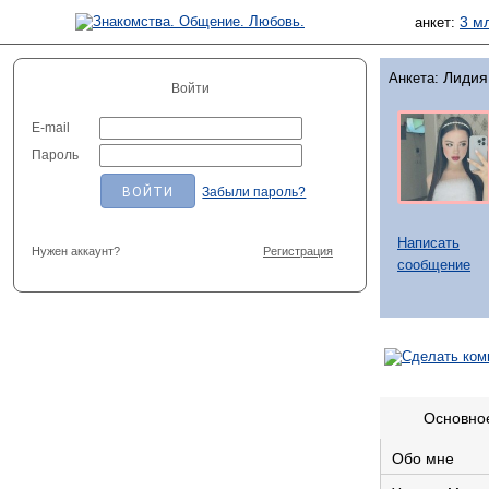
3 м
анкет:
Лидия
Анкета:
Войти
E-mail
Пароль
Забыли пароль?
Написать
Нужен аккаунт?
Регистрация
сообщение
Основно
Обо мне