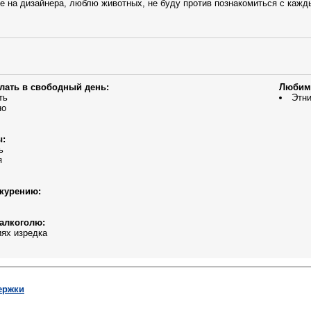
е на дизайнера, люблю животных, не буду против познакомиться с кажд
елать в свободный день:
Любим
ть
Этни
но
ы:
ь
я
курению:
алкоголю:
ях изредка
ержки