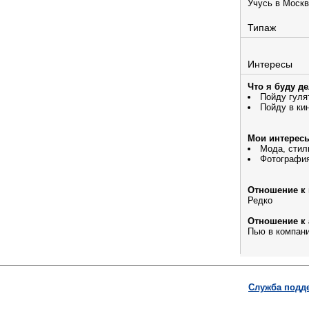
Учусь в Москв
Типаж
Интересы
Что я буду д
Пойду гуля
Пойду в ки
Мои интерес
Мода, стил
Фотографи
Отношение к 
Редко
Отношение к 
Пью в компани
Служба подд