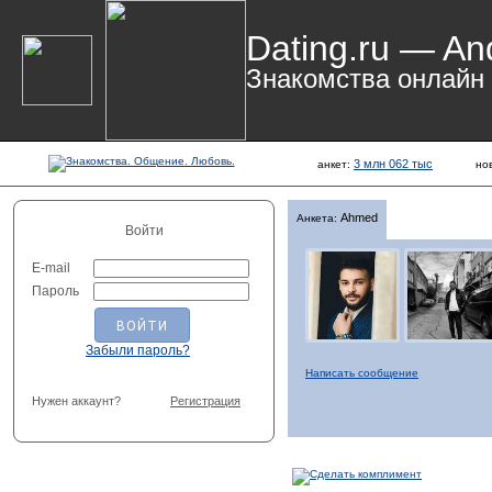
Dating.ru — An
Знакомства онлайн
3 млн 062 тыс
анкет:
но
Ahmed
Анкета:
Войти
E-mail
Пароль
Забыли пароль?
Написать сообщение
Нужен аккаунт?
Регистрация