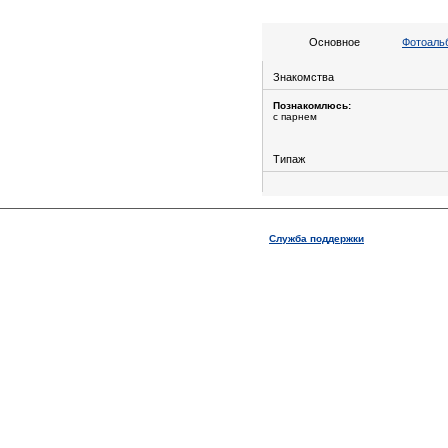
Основное
Фотоальб
Знакомства
Познакомлюсь:
с парнем
Типаж
Служба поддержки