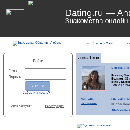
Dating.ru — An
Знакомства онлайн
3 млн 062 тыс
анкет:
но
Настя
Анкета:
Войти
В избранное
E-mail
Россия
, Мос
Пароль
Возраст:
31 
знак Зодиака
Давно не бы
Забыли пароль?
Написать
http://fall-in
сообщение
ID: 127530767
Нужен аккаунт?
Регистрация
Знакомства в