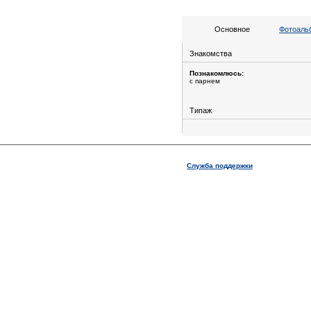
Основное
Фотоальб
Знакомства
Познакомлюсь:
с парнем
Типаж
Служба поддержки