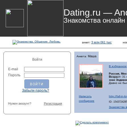
Dating.ru — An
Знакомства онлайн
3 млн 061 тыс
анкет:
но
Маша
Анкета:
Войти
В избранное
E-mail
Россия
, Мо
Пароль
Возраст:
31 
знак Зодиака
Давно не бы
Забыли пароль?
Написать
http://fall-in
сообщение
ID: 154372428
Нужен аккаунт?
Регистрация
Знакомства в