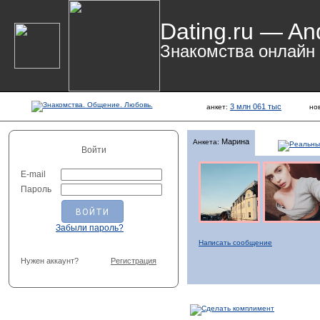
Dating.ru — An
Знакомства онлайн
3 млн 061 тыс
анкет:
но
Марина
Анкета:
Войти
E-mail
Пароль
Забыли пароль?
Написать сообщение
Нужен аккаунт?
Регистрация