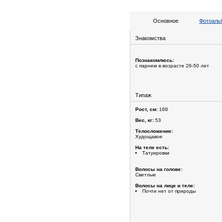
Основное
Фотоальб
Знакомства
Познакомлюсь:
с парнем в возрасте 26-50 лет
Типаж
Рост, см:
168
Вес, кг:
53
Телосложение:
Худощавое
На теле есть:
Татуировки
Волосы на голове:
Светлые
Волосы на лице и теле:
Почти нет от природы