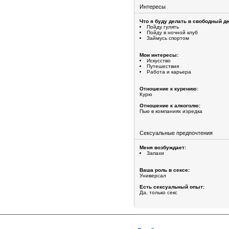
Интересы
Что я буду делать в свободный де
Пойду гулять
Пойду в ночной клуб
Займусь спортом
Мои интересы:
Искусство
Путешествия
Работа и карьера
Отношение к курению:
Курю
Отношение к алкоголю:
Пью в компаниях изредка
Сексуальные предпочтения
Меня возбуждает:
Запахи
Ваша роль в сексе:
Универсал
Есть сексуальный опыт:
Да, только секс