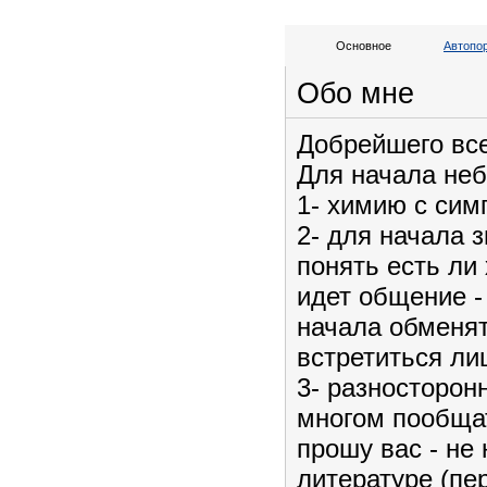
Основное
Автопо
Обо мне
Добрейшего все
Для начала неб
1- химию с сим
2- для начала 
понять есть ли
идет общение -
начала обменят
встретиться ли
3- разносторон
многом пообщат
прошу вас - не
литературе (пе