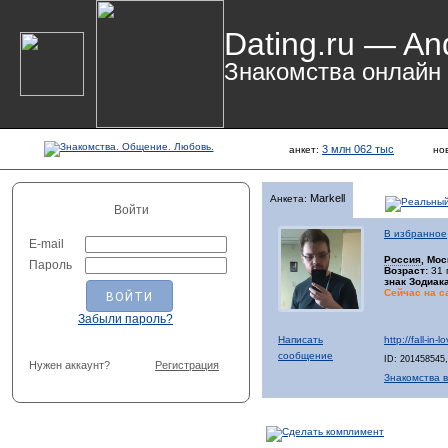
Dating.ru — An
Знакомства онлайн
3 млн 062 тыс
анкет:
но
Markell
Анкета:
Войти
В избранное
E-mail
Россия
, Мос
Пароль
Возраст:
31 
знак Зодиака
Сейчас на с
Забыли пароль?
Написать
http://fall-in
сообщение
ID: 201458545
Нужен аккаунт?
Регистрация
Знакомства в