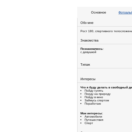
Основное
Фотоальб
Обо мне
Рост 180, спортивного телосложен
Знакомства
Познакомлюсь:
с девушкой
Типаж
Интересы
Что я буду делать в свободный де
Пойду гулять
Поеду на природу
Пойду в кино
Займусь спортом
Поработаю
Мои интересы:
Автомобили
Путешествия
Спорт