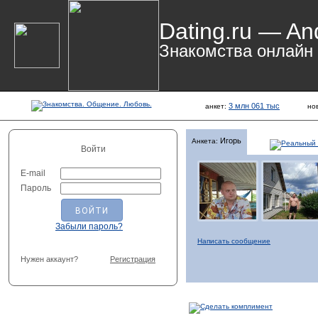
Dating.ru — An
Знакомства онлайн
3 млн 061 тыс
анкет:
но
Игорь
Анкета:
Войти
E-mail
Пароль
Забыли пароль?
Написать сообщение
Нужен аккаунт?
Регистрация