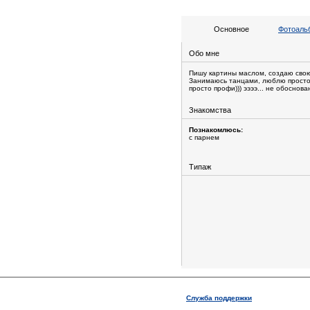
Основное
Фотоальб
Обо мне
Пишу картины маслом, создаю свою 
Занимаюсь танцами, люблю просто п
просто профи))) ээээ... не обоснова
Знакомства
Познакомлюсь:
с парнем
Типаж
Служба поддержки