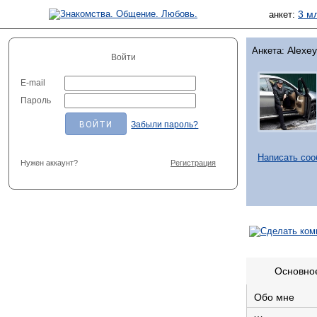
3 м
анкет:
Alexey
Анкета:
Войти
E-mail
Пароль
Забыли пароль?
Написать со
Нужен аккаунт?
Регистрация
Основно
Обо мне