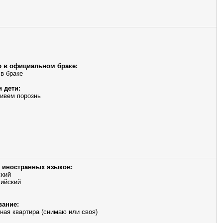
 в официальном браке:
 в браке
и дети:
живем порознь
 иностранных языков:
ский
ийский
ание:
ная квартира (снимаю или своя)