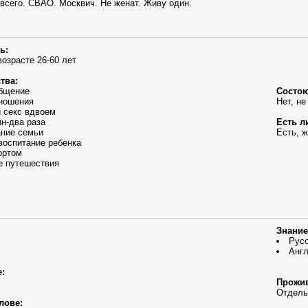
сего. СВАО. Москвич. Не женат. Живу один.
ь:
возрасте 26-60 лет
тва:
общение
Состою
ношения
Нет, не
 секс вдвоем
ин-два раза
Есть л
ание семьи
Есть, 
воспитание ребенка
ортом
е путешествия
Знание
Рус
Англ
:
Прожив
Отдель
лове: