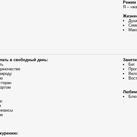
Режим 
Я – «ж
Жизнен
Душ
Сем
Мак
елать в свободный день:
Заняти
ть
Бег
диночестве
Прог
рироду
Вел
но
Вост
сторан
ортом
Любим
Блю
ы:
и
инансы
ия
курению: