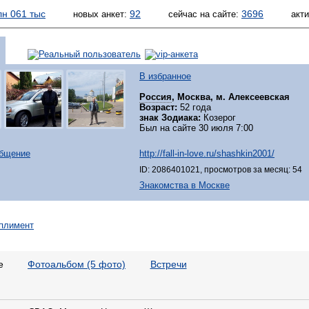
лн 061 тыс
92
3696
новых анкет:
сейчас на сайте:
акт
В избранное
Россия
, Москва, м. Алексеевская
Возраст:
52 года
знак Зодиака:
Козерог
Был на сайте 30 июля 7:00
общение
http://fall-in-love.ru/shashkin2001/
ID: 2086401021, просмотров за месяц: 54
Знакомства в Москве
е
Фотоальбом (5 фото)
Встречи