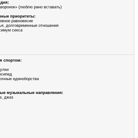
дня:
аворонок» (люблю рано вставать)
ные приоритеты:
евное равновесие
ья, долговременные отношения
симум секса
я спортом:
улки
осипед
очные единоборства
ые музыкальные направления:
з, джаз