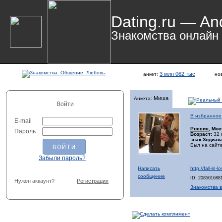
Dating.ru — An
Знакомства онлайн
3 млн 062 тыс
анкет:
но
Миша
Анкета:
Войти
В избранное
E-mail
Россия
, Мос
Пароль
Возраст:
32 
знак Зодиака
Был на сайте
Забыли пароль?
Написать
http://fall-in-
сообщение
ID: 208501688
Нужен аккаунт?
Регистрация
Знакомства в