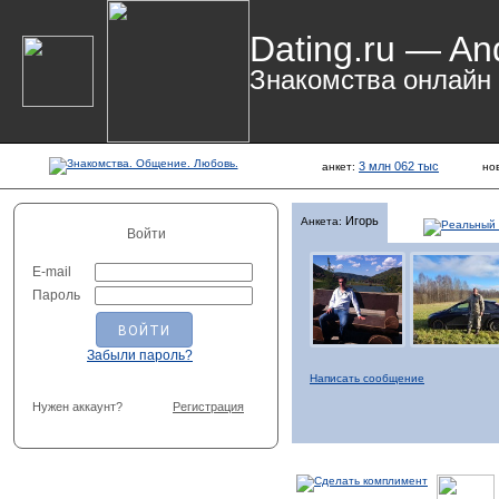
Dating.ru — An
Знакомства онлайн
3 млн 062 тыс
анкет:
но
Игорь
Анкета:
Войти
E-mail
Пароль
Забыли пароль?
Написать сообщение
Нужен аккаунт?
Регистрация