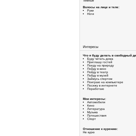
Темные
Волосы на лице и теле:
Руки
Ноги
Интересы
Что я буду делать в свободный де
Буду читать дома
Приглашу гостей
Поеду на природу
Пойду в кино
Пойду в театр
Пойду в музей
Займусь спортом
Поиграю на компьютере
Посижу в интернете
Поработаю
Мои интересы:
Автомобили
Кино
Литература
Музыка
Путешествия
Спорт
Отношение к курению:
Не курю