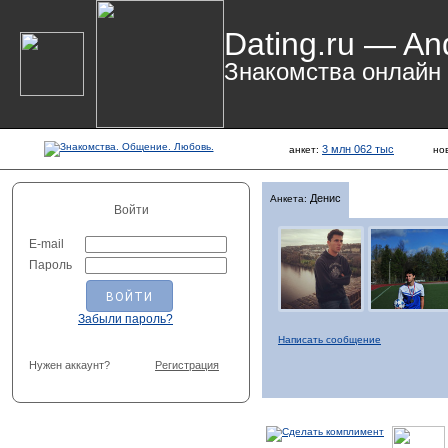
Dating.ru — An
Знакомства онлайн
3 млн 062 тыс
анкет:
но
Денис
Анкета:
Войти
E-mail
Пароль
Забыли пароль?
Написать сообщение
Нужен аккаунт?
Регистрация