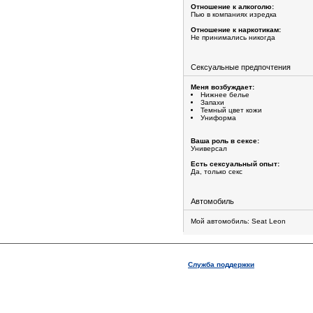
Отношение к алкоголю:
Пью в компаниях изредка
Отношение к наркотикам:
Не принимались никогда
Сексуальные предпочтения
Меня возбуждает:
Нижнее белье
Запахи
Темный цвет кожи
Униформа
Ваша роль в сексе:
Универсал
Есть сексуальный опыт:
Да, только секс
Автомобиль
Мой автомобиль: Seat Leon
Служба поддержки