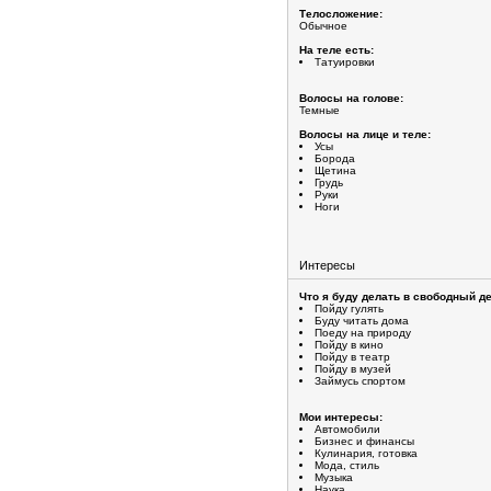
Телосложение:
Обычное
На теле есть:
Татуировки
Волосы на голове:
Темные
Волосы на лице и теле:
Усы
Борода
Щетина
Грудь
Руки
Ноги
Интересы
Что я буду делать в свободный де
Пойду гулять
Буду читать дома
Поеду на природу
Пойду в кино
Пойду в театр
Пойду в музей
Займусь спортом
Мои интересы:
Автомобили
Бизнес и финансы
Кулинария, готовка
Мода, стиль
Музыка
Наука