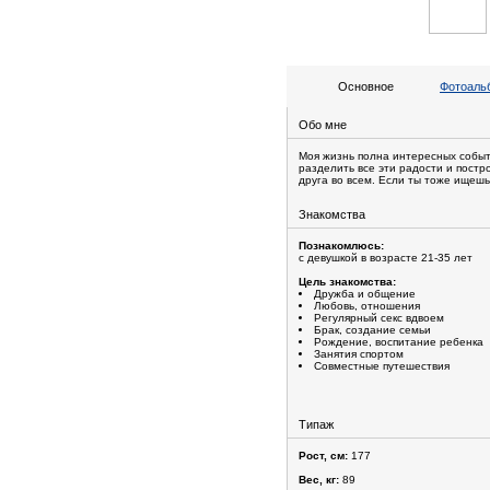
Основное
Фотоальб
Обо мне
Моя жизнь полна интересных событ
разделить все эти радости и постр
друга во всем. Если ты тоже ищеш
Знакомства
Познакомлюсь:
с девушкой в возрасте 21-35 лет
Цель знакомства:
Дружба и общение
Любовь, отношения
Регулярный секс вдвоем
Брак, создание семьи
Рождение, воспитание ребенка
Занятия спортом
Совместные путешествия
Типаж
Рост, см:
177
Вес, кг:
89