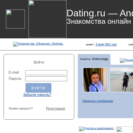
Dating.ru — An
Знакомства онлайн
3 млн 062 тыс
анкет:
но
Александр
Анкета:
Войти
E-mail
Пароль
Забыли пароль?
Написать сообщение
Нужен аккаунт?
Регистрация