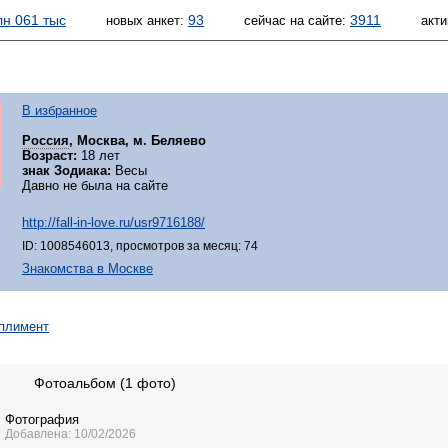
лн 061 тыс
93
3911
новых анкет:
сейчас на сайте:
акти
В избранное
Россия
, Москва, м. Беляево
Возраст:
18 лет
знак Зодиака:
Весы
Давно не была на сайте
http://fall-in-love.ru/usr9716188/
ID: 1008546013, просмотров за месяц: 74
Знакомства в Москве
Фотоальбом (1 фото)
Фотография
Добавлена: 10/02/2026