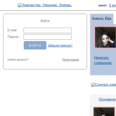
3 м
анкет:
Ева
Анкета:
Войти
E-mail
Пароль
Забыли пароль?
Написать
Нужен аккаунт?
Регистрация
сообщение
Основное