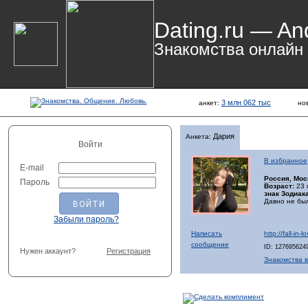
Dating.ru — An
Знакомства онлайн
3 млн 062 тыс
анкет:
но
Дария
Анкета:
Войти
В избранное
E-mail
Россия
, Мос
Пароль
Возраст:
23 
знак Зодиака
Давно не бы
Забыли пароль?
Написать
http://fall-in
сообщение
ID: 127695624
Нужен аккаунт?
Регистрация
Знакомства в