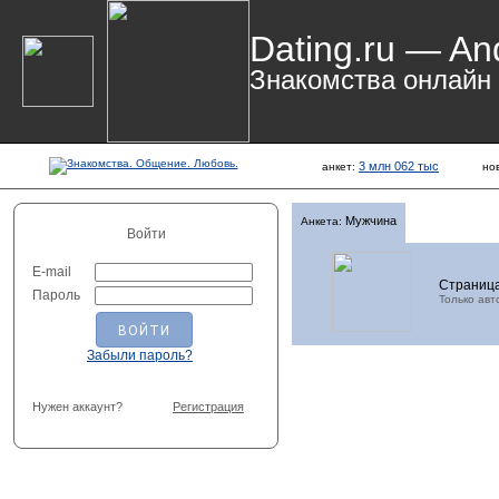
Dating.ru — An
Знакомства онлайн
3 млн 062 тыс
анкет:
но
Мужчина
Анкета:
Войти
E-mail
Страница
Пароль
Только авт
Забыли пароль?
Нужен аккаунт?
Регистрация