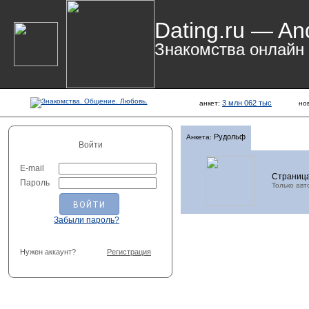
Dating.ru — An
Знакомства онлайн
3 млн 062 тыс
анкет:
но
Рудольф
Анкета:
Войти
E-mail
Страница
Пароль
Только авт
Забыли пароль?
Нужен аккаунт?
Регистрация