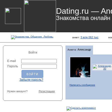
Dating.ru — An
Знакомства онлайн
3 млн 062 тыс
анкет:
но
Александр
Анкета:
Войти
E-mail
Пароль
Забыли пароль?
Написать сообщение
Нужен аккаунт?
Регистрация