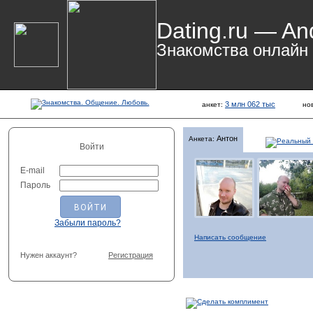
Dating.ru — An
Знакомства онлайн
3 млн 062 тыс
анкет:
но
Антон
Анкета:
Войти
E-mail
Пароль
Забыли пароль?
Написать сообщение
Нужен аккаунт?
Регистрация