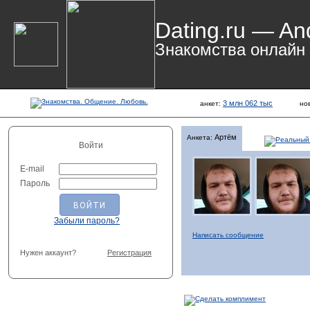
Dating.ru — An
Знакомства онлайн
3 млн 062 тыс
анкет:
но
Артём
Анкета:
Войти
E-mail
Пароль
Забыли пароль?
Написать сообщение
Нужен аккаунт?
Регистрация