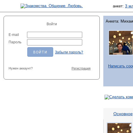
3 м
анкет:
Михаи
Анкета:
Войти
E-mail
Пароль
Забыли пароль?
Написать со
Нужен аккаунт?
Регистрация
Основное