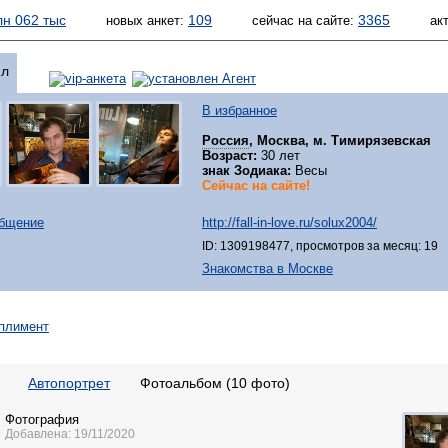
лн 062 тыс
109
3365
новых анкет:
сейчас на сайте:
ак
л
В избранное
Россия
, Москва, м. Тимирязевская
Возраст:
30 лет
знак Зодиака:
Весы
Сейчас на сайте!
общение
http://fall-in-love.ru/solux2004/
ID: 1309198477, просмотров за месяц: 19
Знакомства в Москве
Автопортрет
Фотоальбом (10 фото)
Фотография
Добавлена: 19/11/2020