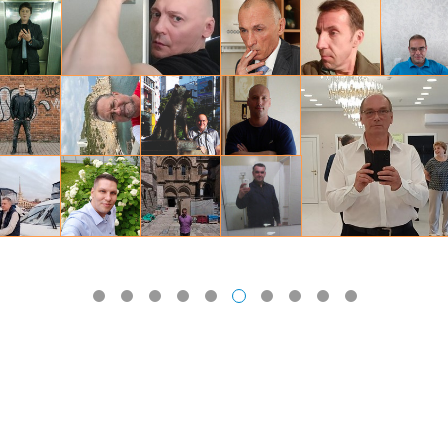
ргей, 42
Дмитрий, 34
Алексей, 59
Борис, 57
рь, 39
Михаил, 48
Александр, 51
Владимир, 57
виктор, 59
рь, 59
сергей, 38
Виталий, 43
Anatoly, 55
Александр, 54
LINK
LINK