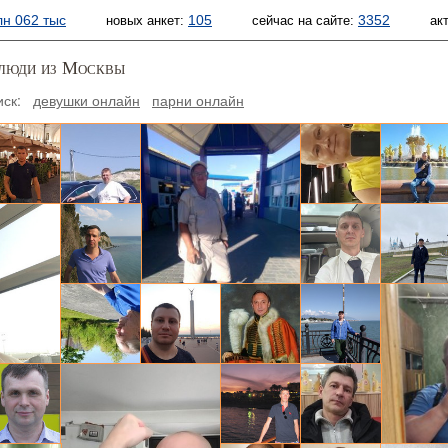
лн 062 тыс
105
3352
новых анкет:
сейчас на сайте:
ак
люди из Москвы
иск:
девушки онлайн
парни онлайн
ексей, 50
Алексей, 44
Макс, 41
Александр, 65
viktor, 65
Слава, 52
Борис, 50
Evgenyie, 
николай, 70
Янис, 43
Николай, 61
Александр
ксим, 40
Sergey, 55
Станислав, 52
Pavel, 45
Виктор, 54