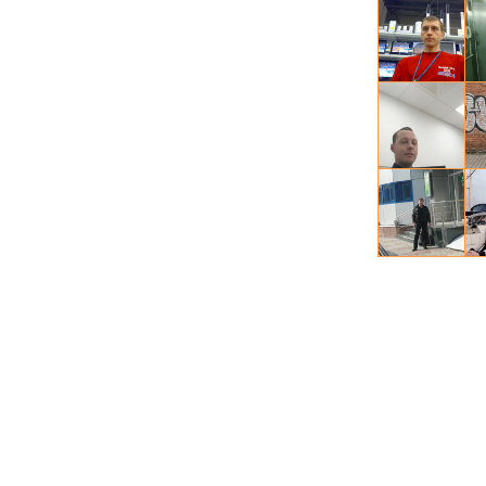
Се
Иго
Иго