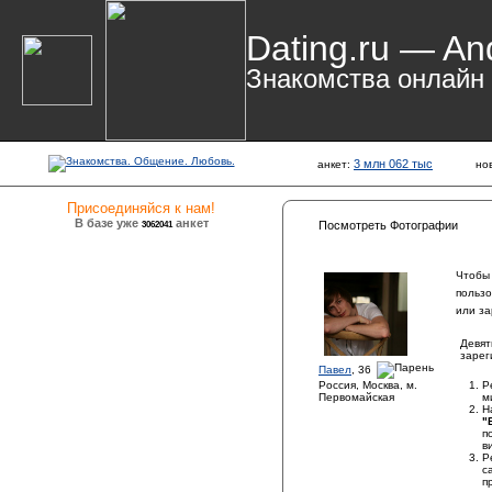
Dating.ru — An
Знакомства онлайн
3 млн 062 тыс
анкет:
но
Присоединяйся к нам!
В базе уже
анкет
3062041
Посмотреть Фотографии
Чтобы
пользо
или за
Девят
зарег
Павел
, 36
Россия, Москва, м.
Р
Первомайская
м
Н
"
п
в
Р
с
п