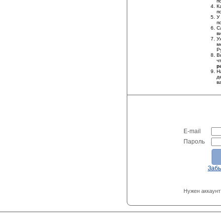
п
К
п
У
п
С
в
У
м
Р
В
ч
р
Н
д
в
E-mail
Пароль
Заб
Нужен аккаунт