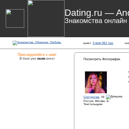
Dating.ru — An
Знакомства онлайн
3 млн 061 тыс
анкет:
но
Присоединяйся к нам!
В базе уже
анкет
3061980
Посмотреть Фотографии
Снегурочка
, 36
Россия, Москва, м.
Текстильщики