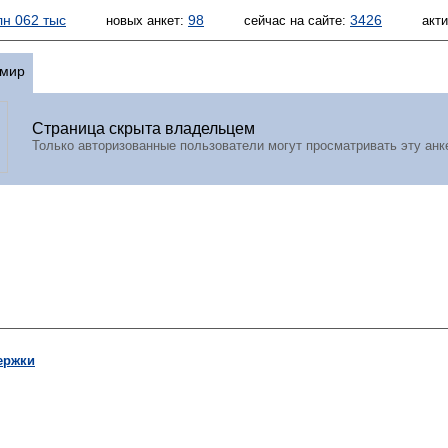
лн 062 тыс
98
3426
новых анкет:
сейчас на сайте:
акт
мир
Страница скрыта владельцем
Только авторизованные пользователи могут просматривать эту анк
ержки