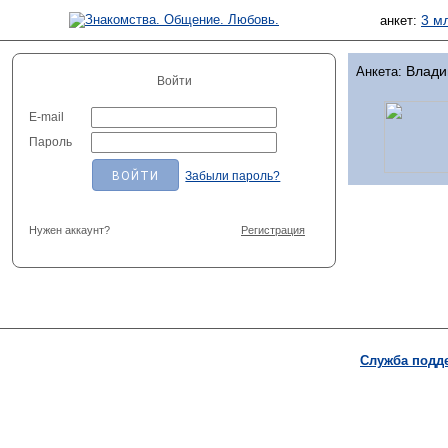
3 м
анкет:
Влади
Анкета:
Войти
E-mail
Пароль
Забыли пароль?
Нужен аккаунт?
Регистрация
Служба подд