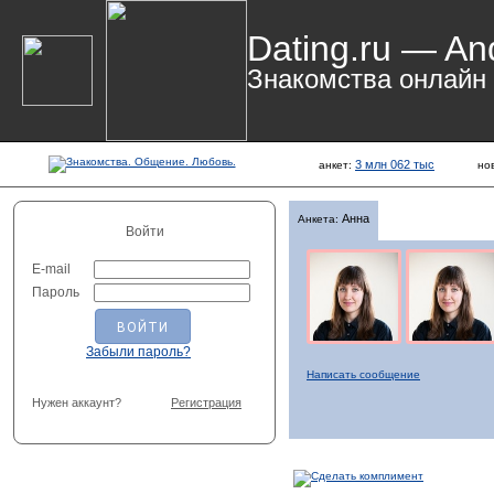
Dating.ru — An
Знакомства онлайн
3 млн 062 тыс
анкет:
но
Анна
Анкета:
Войти
E-mail
Пароль
Забыли пароль?
Написать сообщение
Нужен аккаунт?
Регистрация