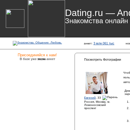
Dating.ru — An
Знакомства онлайн
3 млн 061 тыс
анкет:
но
Присоединяйся к нам!
В базе уже
анкет
3061966
Посмотреть Фотографии
Чтоб
поль
авто
Дев
зар
Евгений
, 33
Россия, Москва, м.
Ломоносовский
проспект