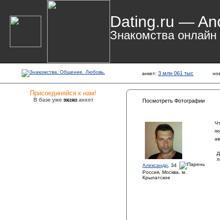
Dating.ru — An
Знакомства онлайн
3 млн 061 тыс
анкет:
но
Присоединяйся к нам!
В базе уже
анкет
3061963
Посмотреть Фотографии
Ч
по
ав
Д
з
Александр
, 34
Россия, Москва, м.
Крылатское