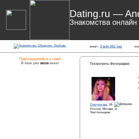
Dating.ru — An
Знакомства онлайн
3 млн 062 тыс
анкет:
но
Присоединяйся к нам!
В базе уже
анкет
3062150
Посмотреть Фотографии
Снегурочка
, 36
Россия, Москва, м.
Текстильщики