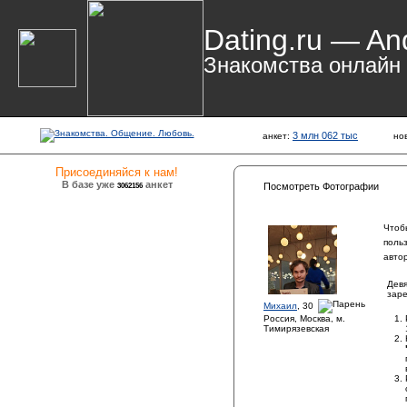
Dating.ru — An
Знакомства онлайн
3 млн 062 тыс
анкет:
но
Присоединяйся к нам!
В базе уже
анкет
3062156
Посмотреть Фотографии
Чтоб
поль
авто
Девя
заре
Михаил
, 30
Россия, Москва, м.
Тимирязевская