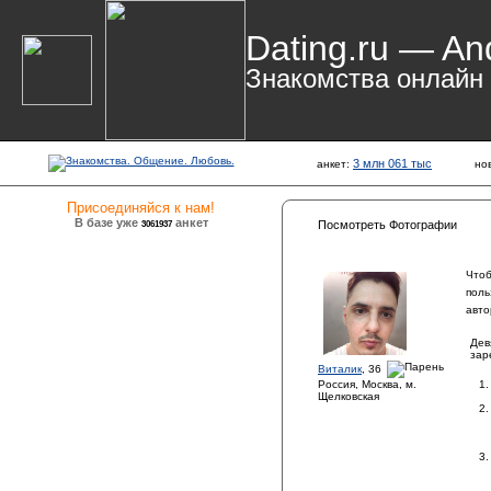
Dating.ru — An
Знакомства онлайн
3 млн 061 тыс
анкет:
но
Присоединяйся к нам!
В базе уже
анкет
3061937
Посмотреть Фотографии
Чтоб
поль
авто
Дев
зар
Виталик
, 36
Россия, Москва, м.
Щелковская