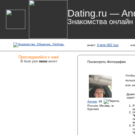
Dating.ru — An
Знакомства онлайн
3 млн 062 тыс
анкет:
но
Присоединяйся к нам!
В базе уже
анкет
3062042
Посмотреть Фотографии
Чтобы
польз
или з
Девят
зарег
Артем
, 36
Россия, Москва, м.
Р
Курская
м
Н
"
п
в
Р
с
п