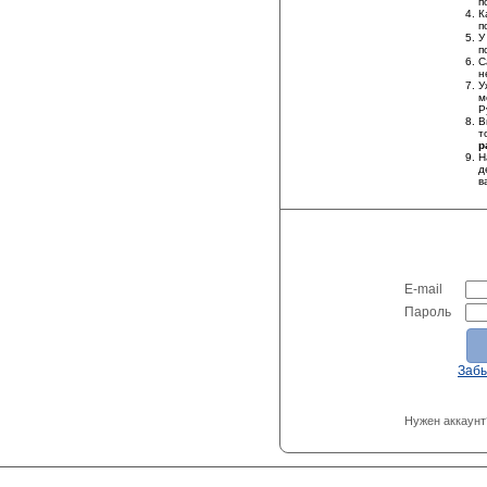
п
К
п
У
п
С
н
У
м
Р
В
т
р
Н
д
в
E-mail
Пароль
Заб
Нужен аккаунт