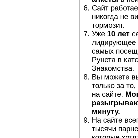
Сайт работае
никогда не ви
тормозит.
Уже
10 лет
са
лидирующее 
самых посещ
Рунета в кат
Знакомства.
Вы можете в
только за то,
на сайте.
Мо
разыгрываю
минуту.
На сайте все
тысячи парне
которые хотя