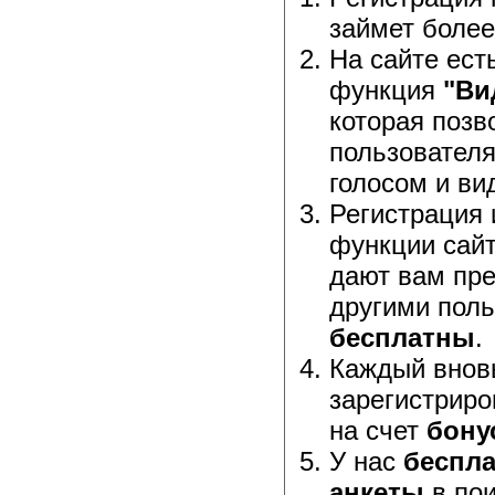
займет более
На сайте ест
функция
"Ви
которая позв
пользовател
голосом и ви
Регистрация 
функции сайт
дают вам пр
другими поль
бесплатны
.
Каждый внов
зарегистриро
на счет
бону
У нас
беспла
анкеты
в пои