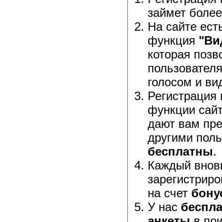
займет более
На сайте ест
функция
"Ви
которая позв
пользовател
голосом и ви
Регистрация 
функции сайт
дают вам пр
другими поль
бесплатны
.
Каждый внов
зарегистриро
на счет
бону
У нас
беспла
анкеты
в пои