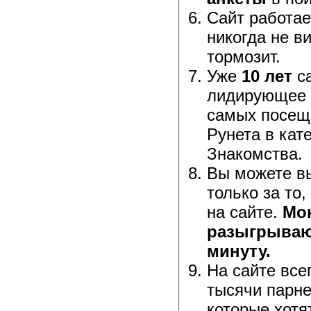
Сайт работае
никогда не ви
тормозит.
Уже
10 лет
са
лидирующее 
самых посещ
Рунета в кат
Знакомства.
Вы можете в
только за то,
на сайте.
Мо
разыгрываю
минуту.
На сайте все
тысячи парне
которые хотя